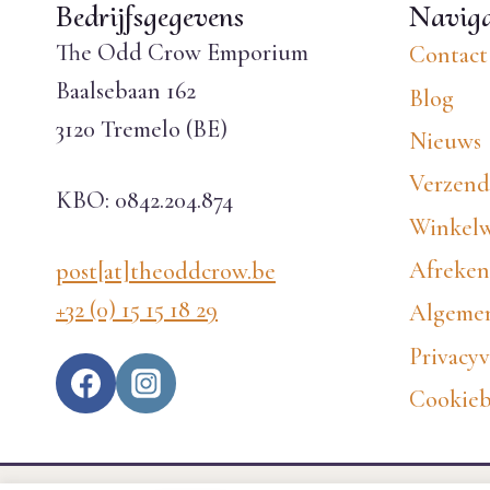
Bedrijfsgegevens
Naviga
The Odd Crow Emporium
Contact
Baalsebaan 162
Blog
3120 Tremelo (BE)
Nieuws
Verzend
KBO: 0842.204.874
Winkel
Afreke
post[at]theoddcrow.be
+32 (0) 15 15 18 29
Algemen
Privacyv
Cookieb
EN