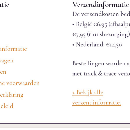
tie
Verzendinformatie
De verzendkosten bed
• België €6,95 (afhaalp
€7,95 (thuisbezorging)
• Nederland: €14,50
informatie
wagen
Bestellingen worden a
nen
met track & trace ver
e voorwaarden
> Bekijk alle
erklaring
verzendinformatie.
eleid