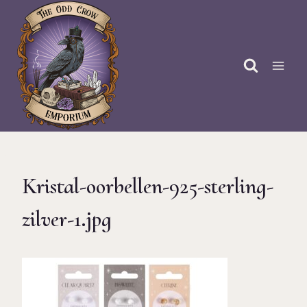
Doorgaan
naar
inhoud
Kristal-oorbellen-925-sterling-
zilver-1.jpg