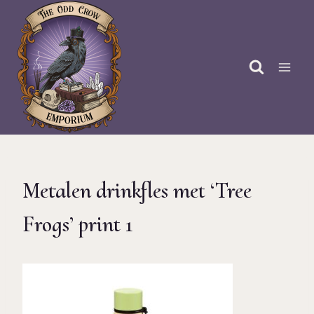
Doorgaan
naar
inhoud
Metalen drinkfles met ‘Tree
Frogs’ print 1