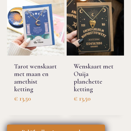
Tarot wenskaart
Wenskaart met
met maan en
Ouija
amethist
planchette
ketting
ketting
€
13,50
€
13,50