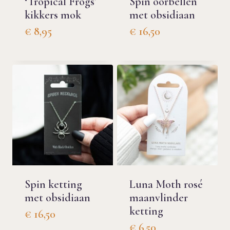
‘Tropical Frogs’
Spin oorbellen
kikkers mok
met obsidiaan
€
8,95
€
16,50
Spin ketting
Luna Moth rosé
met obsidiaan
maanvlinder
ketting
€
16,50
€
6,50