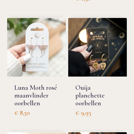
Luna Moth rosé
Ouija
maanvlinder
planchette
oorbellen
oorbellen
€
8,50
€
9,95