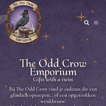
Doorgaan
naar
inhoud
The Odd Crow
Emporium
Gifts with a twist
Bij The Odd Crow vind je cadeaus die een
glimlach oproepen… of een opgetrokken
wenkbrauw.