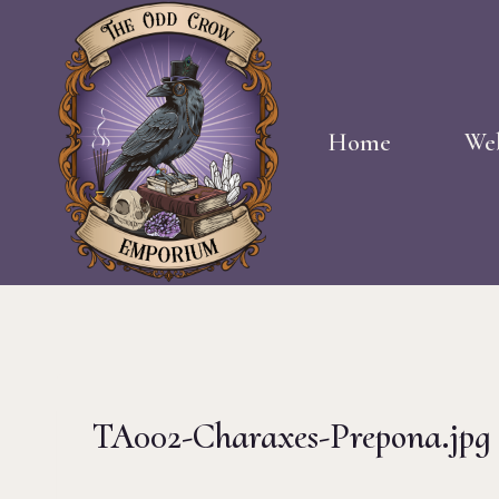
Doorgaan
naar
inhoud
Home
We
TA002-Charaxes-Prepona.jpg