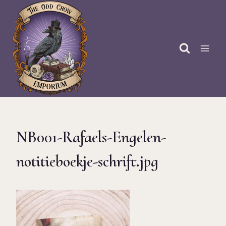
Doorgaan
naar
inhoud
NB001-Rafaels-Engelen-
notitieboekje-schrift.jpg