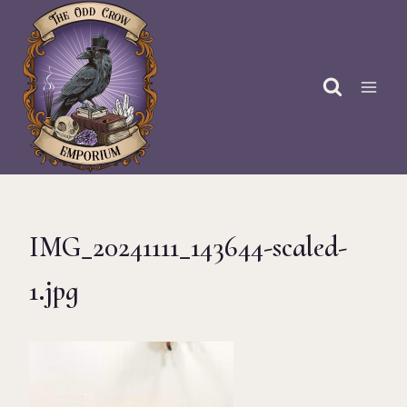
Doorgaan
naar
inhoud
IMG_20241111_143644-scaled-
1.jpg