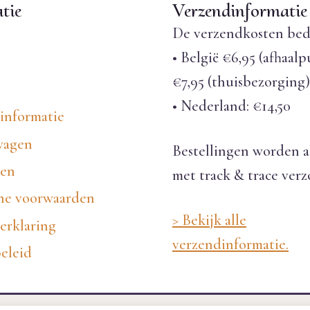
tie
Verzendinformatie
De verzendkosten bed
• België €6,95 (afhaalp
€7,95 (thuisbezorging)
• Nederland: €14,50
informatie
wagen
Bestellingen worden a
nen
met track & trace ver
e voorwaarden
> Bekijk alle
erklaring
verzendinformatie.
eleid