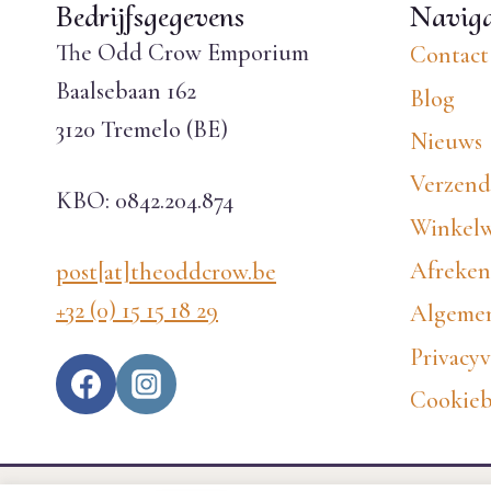
Bedrijfsgegevens
Naviga
The Odd Crow Emporium
Contact
Baalsebaan 162
Blog
3120 Tremelo (BE)
Nieuws
Verzend
KBO: 0842.204.874
Winkel
Afreke
post[at]theoddcrow.be
+32 (0) 15 15 18 29
Algemen
Privacyv
Cookieb
EN