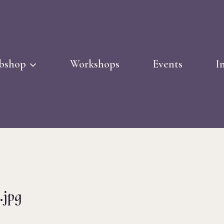
bshop
Workshops
Events
I
.jpg