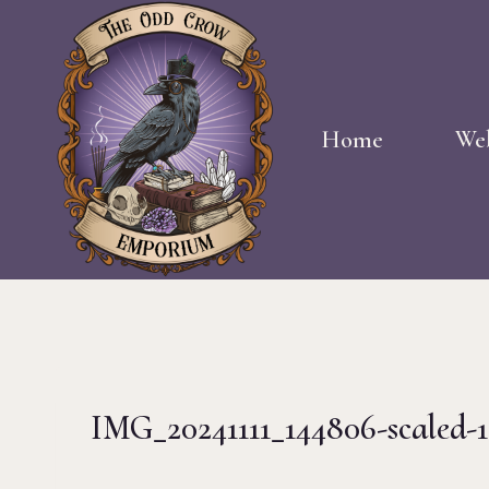
Doorgaan
naar
inhoud
Home
We
IMG_20241111_144806-scaled-1