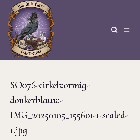
Doorgaan
naar
inhoud
SO076-cirkelvormig-
donkerblauw-
IMG_20250105_155601-1-scaled-
1.jpg