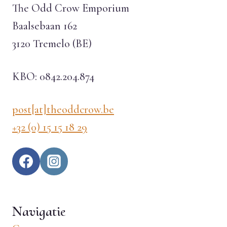
The Odd Crow Emporium
Baalsebaan 162
3120 Tremelo (BE)
KBO: 0842.204.874
post[at]theoddcrow.be
+32 (0) 15 15 18 29
Navigatie