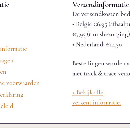
tie
Verzendinformatie
De verzendkosten bed
• België €6,95 (afhaalp
€7,95 (thuisbezorging)
• Nederland: €14,50
informatie
wagen
Bestellingen worden a
nen
met track & trace ver
e voorwaarden
> Bekijk alle
erklaring
verzendinformatie.
eleid