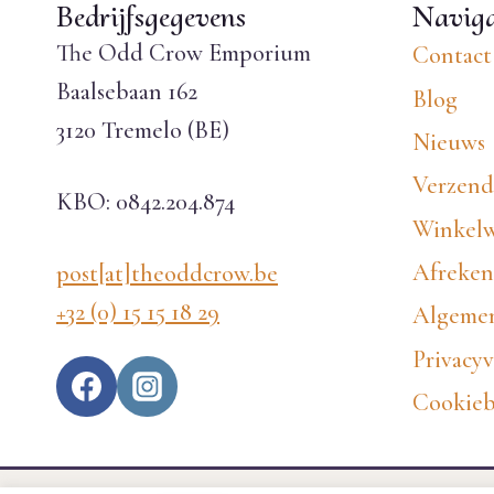
Bedrijfsgegevens
Naviga
The Odd Crow Emporium
Contact
Baalsebaan 162
Blog
3120 Tremelo (BE)
Nieuws
Verzend
KBO: 0842.204.874
Winkel
Afreke
post[at]theoddcrow.be
+32 (0) 15 15 18 29
Algemen
Privacyv
Cookieb
EN