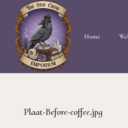
Doorgaan
naar
inhoud
Home
We
Plaat-Before-coffee.jpg