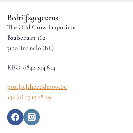
Bedrijfsgegevens
The Odd Crow Emporium
Baalsebaan 162
3120 Tremelo (BE)
KBO: 0842.204.874
post[at]theoddcrow.be
+32 (0) 15 15 18 29