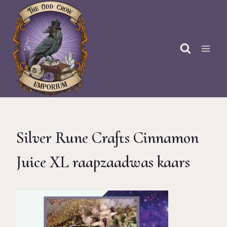
Doorgaan
naar
inhoud
Silver Rune Crafts Cinnamon
Juice XL raapzaadwas kaars