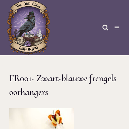
Doorgaan
naar
inhoud
FR001- Zwart-blauwe frengels
oorhangers