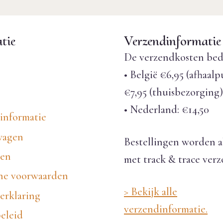
tie
Verzendinformatie
De verzendkosten bed
• België €6,95 (afhaalp
€7,95 (thuisbezorging)
• Nederland: €14,50
informatie
wagen
Bestellingen worden a
nen
met track & trace ver
e voorwaarden
> Bekijk alle
erklaring
verzendinformatie.
eleid