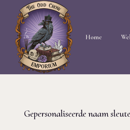
Doorgaan
naar
inhoud
Home
We
Gepersonaliseerde naam sleute