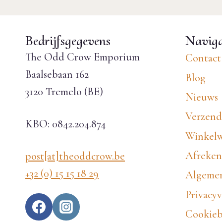
Bedrijfsgegevens
Naviga
The Odd Crow Emporium
Contact
Baalsebaan 162
Blog
3120 Tremelo (BE)
Nieuws
Verzend
KBO: 0842.204.874
Winkel
Afreke
post[at]theoddcrow.be
+32 (0) 15 15 18 29
Algemen
Privacyv
Cookieb