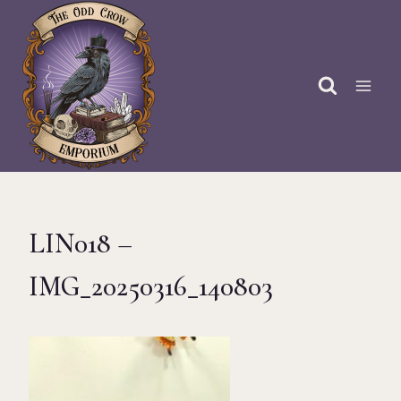
Doorgaan
naar
inhoud
LIN018 –
IMG_20250316_140803