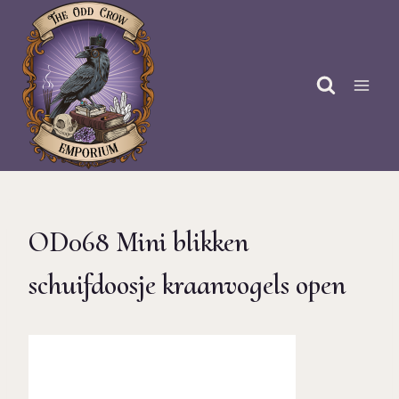
Doorgaan
naar
inhoud
OD068 Mini blikken
schuifdoosje kraanvogels open