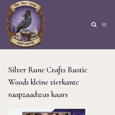
Doorgaan
naar
inhoud
Silver Rune Crafts Rustic
Woods kleine vierkante
raapzaadwas kaars