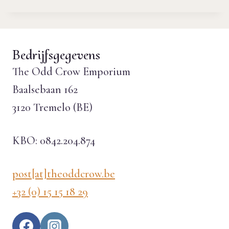
Bedrijfsgegevens
The Odd Crow Emporium
Baalsebaan 162
3120 Tremelo (BE)
KBO: 0842.204.874
post[at]theoddcrow.be
+32 (0) 15 15 18 29