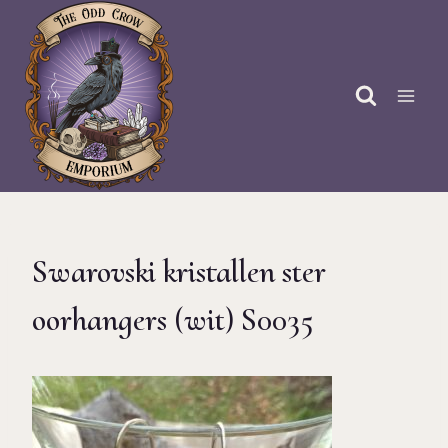
Doorgaan
naar
inhoud
Swarovski kristallen ster
oorhangers (wit) S0035