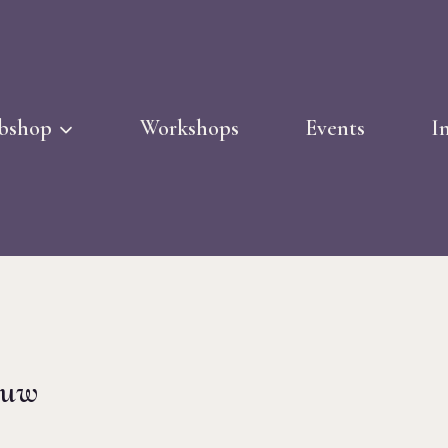
bshop
Workshops
Events
I
auw