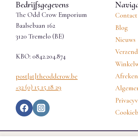
Bedrijfsgegevens
Naviga
The Odd Crow Emporium
Contact
Baalsebaan 162
Blog
3120 Tremelo (BE)
Nieuws
Verzend
KBO: 0842.204.874
Winkel
Afreke
post[at]theoddcrow.be
+32 (0) 15 15 18 29
Algemen
Privacyv
Cookieb
EN