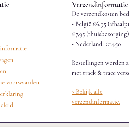
tie
Verzendinformatie
De verzendkosten bed
• België €6,95 (afhaalp
€7,95 (thuisbezorging)
• Nederland: €14,50
informatie
wagen
Bestellingen worden a
nen
met track & trace ver
e voorwaarden
> Bekijk alle
erklaring
verzendinformatie.
eleid