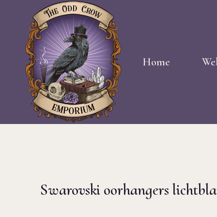
Doorgaan
naar
inhoud
Home
We
Swarovski oorhangers lichtbl