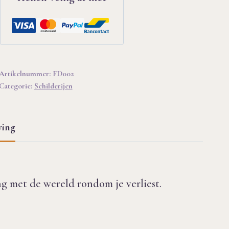
Artikelnummer:
FD002
Categorie:
Schilderijen
ving
ing met de wereld rondom je verliest.