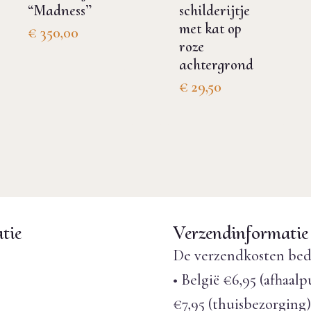
“Madness”
schilderijtje
met kat op
€
350,00
roze
achtergrond
€
29,50
tie
Verzendinformatie
De verzendkosten bed
• België €6,95 (afhaalp
€7,95 (thuisbezorging)