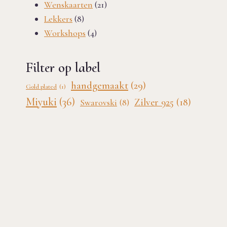
21
producten
Wenskaarten
21
8
producten
Lekkers
8
producten
4
Workshops
4
producten
Filter op label
handgemaakt
(29)
Gold plated
(1)
Miyuki
(36)
Zilver 925
(18)
Swarovski
(8)