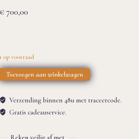
€
700,00
1 op voorraad
Schilderij
Toevoegen aan winkelwagen
"Hesitant
Alien"
Verzending binnen 48u met traceercode.
aantal
Gratis cadeauservice.
Reken veilig af met