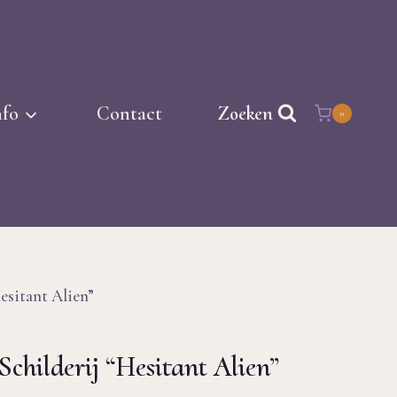
nfo
Contact
Zoeken
0
Hesitant Alien”
Schilderij “Hesitant Alien”