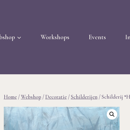
bshop
Workshops
Events
I
Home
/
Webshop
/
Decoratie
/
Schilderijen
/
Schilderij “