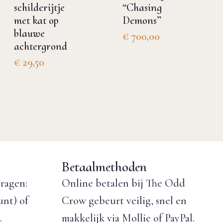
schilderijtje
“Chasing
met kat op
Demons”
blauwe
€
700,00
achtergrond
€
29,50
Betaalmethoden
ragen:
Online betalen bij The Odd
unt) of
Crow gebeurt veilig, snel en
.
makkelijk via Mollie of PayPal.