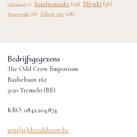
Miyuki
(36)
handgemaakt
(29)
Gold plated
(1)
Zilver 925
(18)
Swarovski
(8)
Bedrijfsgegevens
The Odd Crow Emporium
Baalsebaan 162
3120 Tremelo (BE)
KBO: 0842.204.874
post[at]theoddcrow.be