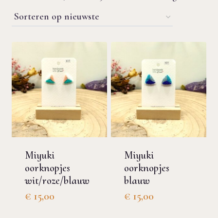
op
nie
Miyuki
Miyuki
oorknopjes
oorknopjes
wit/roze/blauw
blauw
€
15,00
€
15,00