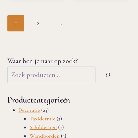
1
2
→
Waar ben je naar op zoek?
Productcategorieën
23
Decoratie
23
producten
2
Taxidermie
2
producten
7
Schilderijen
7
producten
3
Wandborden
3