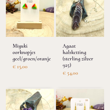
Miyuki
Agaat
oorknopjes
halsketting
geel/groen/oranje
(sterling zilver
925)
€
15,00
€
54,00