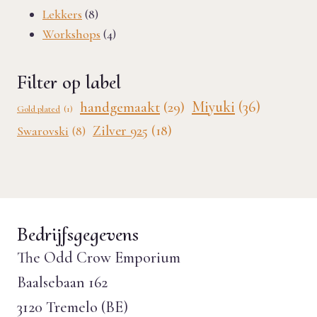
8
producten
Lekkers
8
producten
4
Workshops
4
producten
Filter op label
Miyuki
(36)
handgemaakt
(29)
Gold plated
(1)
Zilver 925
(18)
Swarovski
(8)
Bedrijfsgegevens
The Odd Crow Emporium
Baalsebaan 162
3120 Tremelo (BE)