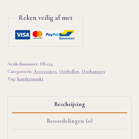
Reken veilig af met
Artikelnummer:
FR034
Categorieën:
Accessoires
,
Oorbellen
,
Oorhangers
Tag:
handgemaakt
Beschrijving
Beoordelingen (0)