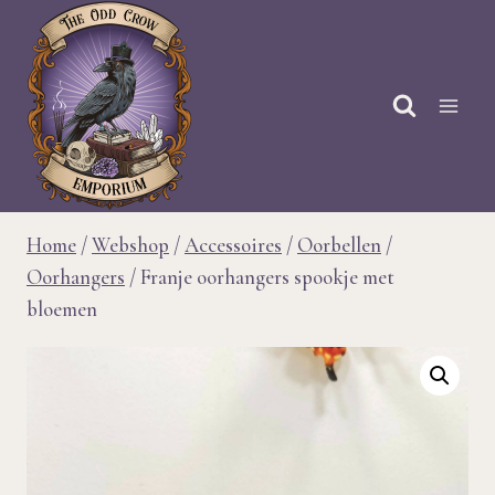
Doorgaan
naar
inhoud
Home
/
Webshop
/
Accessoires
/
Oorbellen
/
Oorhangers
/
Franje oorhangers spookje met
bloemen