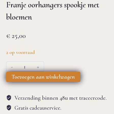
Franje oorhangers spookje met
bloemen
€
25,00
2 op voorraad
Franje
oorhangers
Toevoegen aan winkelwagen
spookje
met
Verzending binnen 48u met traceercode.
bloemen
Gratis cadeauservice.
aantal