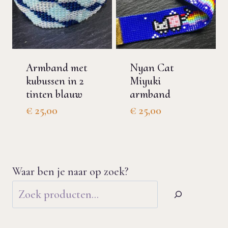
Armband met
Nyan Cat
kubussen in 2
Miyuki
tinten blauw
armband
€
25,00
€
25,00
Waar ben je naar op zoek?