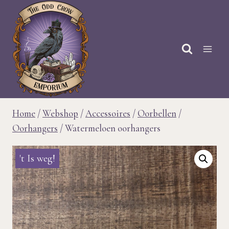
Doorgaan
naar
inhoud
Home
/
Webshop
/
Accessoires
/
Oorbellen
/
Oorhangers
/
Watermeloen oorhangers
't Is weg!