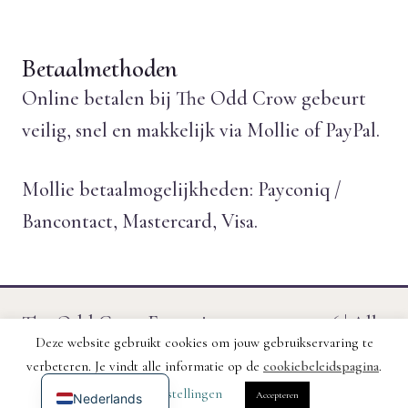
Betaalmethoden
Online betalen bij The Odd Crow gebeurt
veilig, snel en makkelijk via Mollie of PayPal.
Mollie betaalmogelijkheden: Payconiq /
Bancontact, Mastercard, Visa.
The Odd Crow Emporium © 2011 - 2026 | Alle
Deze website gebruikt cookies om jouw gebruikservaring te
prijzen zijn inclusief btw. | Website gemaakt
verbeteren. Je vindt alle informatie op de
cookiebeleidspagina
.
English (UK)
door
Leighworks
.
Cookie instellingen
Accepteren
Nederlands