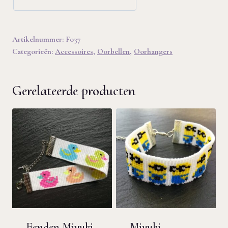
Artikelnummer:
F037
Categorieën:
Accessoires
,
Oorbellen
,
Oorhangers
Gerelateerde producten
Eenden Miyuki
Miyuki