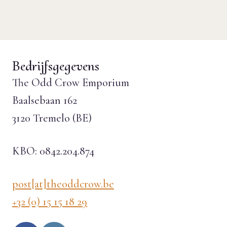
Bedrijfsgegevens
The Odd Crow Emporium
Baalsebaan 162
3120 Tremelo (BE)
KBO: 0842.204.874
post[at]theoddcrow.be
+32 (0) 15 15 18 29