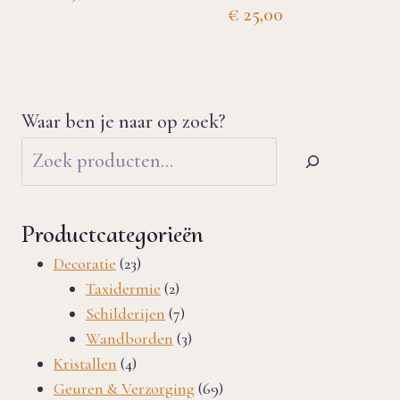
€
25,00
Waar ben je naar op zoek?
Productcategorieën
23
Decoratie
23
producten
2
Taxidermie
2
producten
7
Schilderijen
7
producten
3
Wandborden
3
4
producten
Kristallen
4
producten
69
Geuren & Verzorging
69