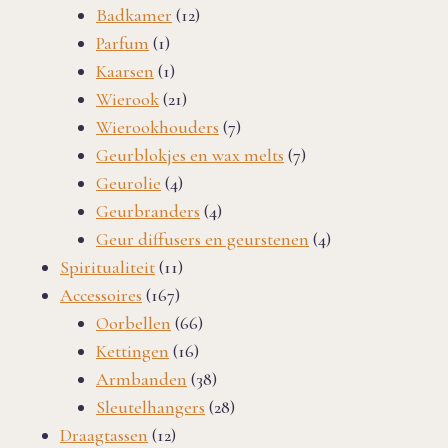
12
producten
Badkamer
12
1
producten
Parfum
1
product
1
Kaarsen
1
product
21
Wierook
21
producten
7
Wierookhouders
7
producten
7
Geurblokjes en wax melts
7
4
producten
Geurolie
4
producten
4
Geurbranders
4
producten
4
Geur diffusers en geurstenen
4
11
producten
Spiritualiteit
11
167
producten
Accessoires
167
producten
66
Oorbellen
66
16
producten
Kettingen
16
producten
38
Armbanden
38
producten
28
Sleutelhangers
28
12
producten
Draagtassen
12