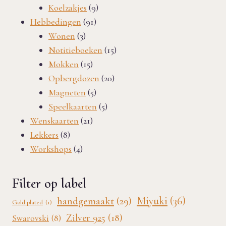
producten
9
Koelzakjes
9
91
producten
Hebbedingen
91
3
producten
Wonen
3
producten
15
Notitieboeken
15
15
producten
Mokken
15
producten
20
Opbergdozen
20
5
producten
Magneten
5
producten
5
Speelkaarten
5
21
producten
Wenskaarten
21
8
producten
Lekkers
8
producten
4
Workshops
4
producten
Filter op label
Miyuki
(36)
handgemaakt
(29)
Gold plated
(1)
Zilver 925
(18)
Swarovski
(8)