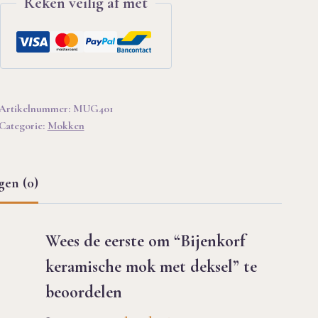
Reken veilig af met
Artikelnummer:
MUG401
Categorie:
Mokken
gen (0)
Wees de eerste om “Bijenkorf
keramische mok met deksel” te
beoordelen