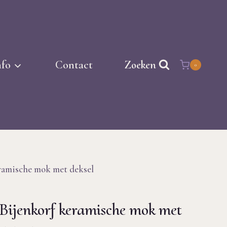
nfo
Contact
Zoeken
0
ramische mok met deksel
Bijenkorf keramische mok met