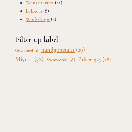
21
producten
Wenskaarten
21
8
producten
Lekkers
8
producten
4
Workshops
4
producten
Filter op label
handgemaakt
(29)
Gold plated
(1)
Miyuki
(36)
Zilver 925
(18)
Swarovski
(8)