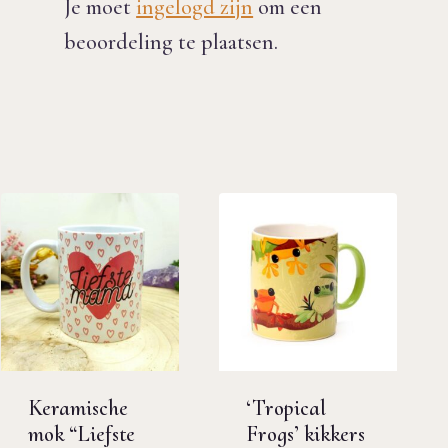
Je moet
ingelogd zijn
om een
beoordeling te plaatsen.
Keramische
‘Tropical
mok “Liefste
Frogs’ kikkers