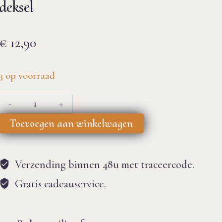
deksel
€
12,90
3 op voorraad
Bijenkorf
keramische
Toevoegen aan winkelwagen
mok
met
Verzending binnen 48u met traceercode.
deksel
Gratis cadeauservice.
aantal