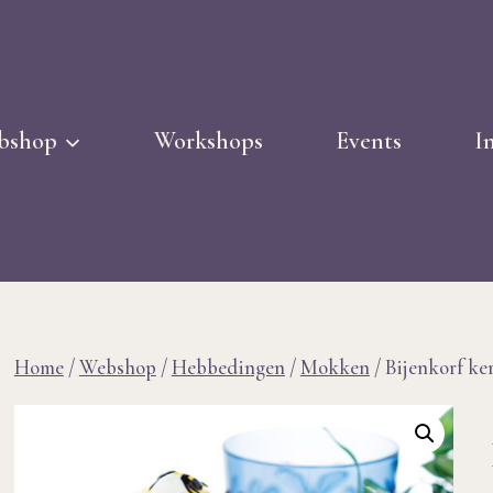
bshop
Workshops
Events
I
Home
/
Webshop
/
Hebbedingen
/
Mokken
/
Bijenkorf ke