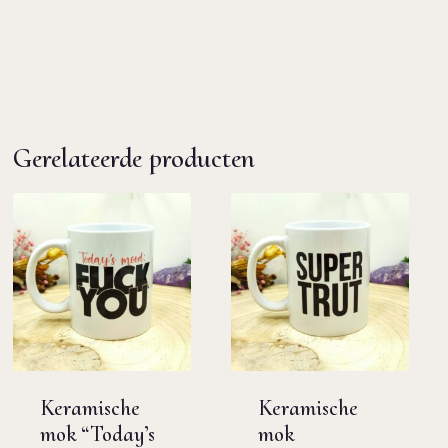
Gerelateerde producten
Keramische
Keramische
mok “Today’s
mok