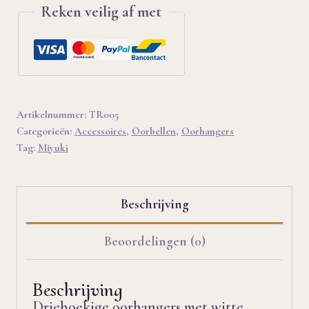
Reken veilig af met
aantal
Artikelnummer:
TR005
Categorieën:
Accessoires
,
Oorbellen
,
Oorhangers
Tag:
Miyuki
Beschrijving
Beoordelingen (0)
Beschrijving
Driehoekige oorhangers met witte,