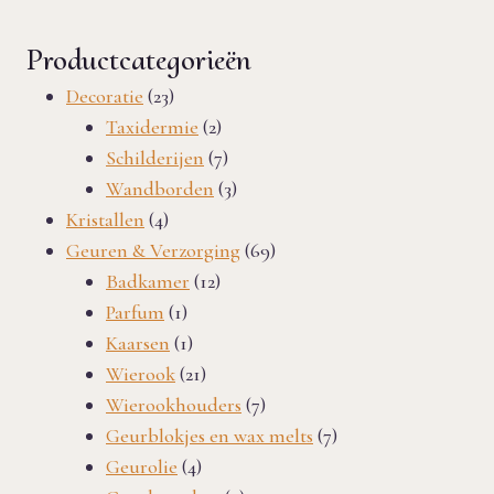
Productcategorieën
23
Decoratie
23
producten
2
Taxidermie
2
producten
7
Schilderijen
7
producten
3
Wandborden
3
4
producten
Kristallen
4
producten
69
Geuren & Verzorging
69
12
producten
Badkamer
12
1
producten
Parfum
1
product
1
Kaarsen
1
product
21
Wierook
21
producten
7
Wierookhouders
7
producten
7
Geurblokjes en wax melts
7
4
producten
Geurolie
4