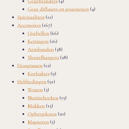
producten
4
Geurbranders
4
producten
4
Geur diffusers en geurstenen
4
11
producten
Spiritualiteit
11
167
producten
Accessoires
167
producten
66
Oorbellen
66
16
producten
Kettingen
16
producten
38
Armbanden
38
producten
28
Sleutelhangers
28
12
producten
Draagtassen
12
producten
9
Koelzakjes
9
91
producten
Hebbedingen
91
3
producten
Wonen
3
producten
15
Notitieboeken
15
15
producten
Mokken
15
producten
20
Opbergdozen
20
5
producten
Magneten
5