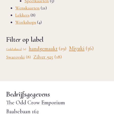
producten
5
Speelkaarten
5
21
producten
Wenskaarten
21
8
producten
Lekkers
8
producten
4
Workshops
4
producten
Filter op label
Miyuki
(36)
handgemaakt
(29)
Gold plated
(1)
Zilver 925
(18)
Swarovski
(8)
Bedrijfsgegevens
The Odd Crow Emporium
Baalsebaan 162