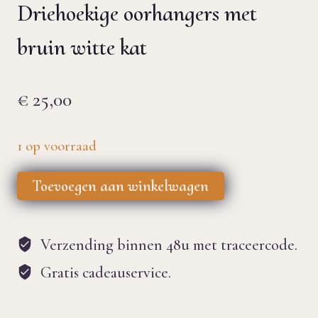
Driehoekige oorhangers met
bruin witte kat
€
25,00
1 op voorraad
Driehoekige
Toevoegen aan winkelwagen
oorhangers
met
Verzending binnen 48u met traceercode.
bruin
Gratis cadeauservice.
witte
kat