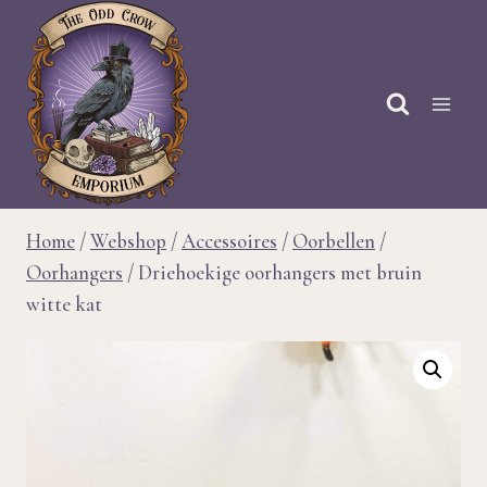
Doorgaan
naar
inhoud
Home
/
Webshop
/
Accessoires
/
Oorbellen
/
Oorhangers
/
Driehoekige oorhangers met bruin
witte kat