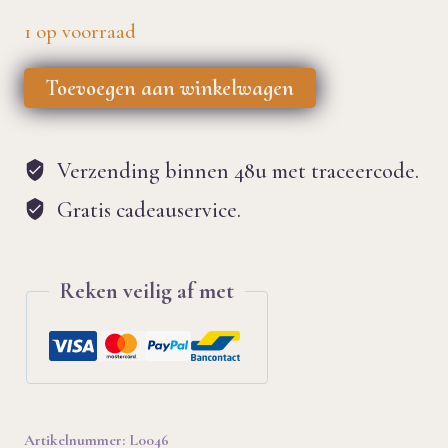
1 op voorraad
Kralenarmband
Toevoegen aan winkelwagen
in
3
Verzending binnen 48u met traceercode.
tinten
Gratis cadeauservice.
groen
en
Reken veilig af met
zilver
aantal
Artikelnummer:
L0046