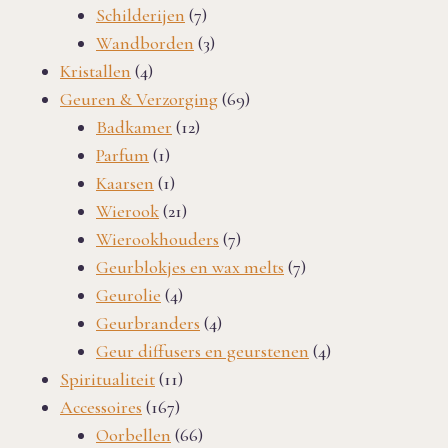
producten
7
Schilderijen
7
producten
3
Wandborden
3
4
producten
Kristallen
4
producten
69
Geuren & Verzorging
69
12
producten
Badkamer
12
1
producten
Parfum
1
product
1
Kaarsen
1
product
21
Wierook
21
producten
7
Wierookhouders
7
producten
7
Geurblokjes en wax melts
7
4
producten
Geurolie
4
producten
4
Geurbranders
4
producten
4
Geur diffusers en geurstenen
4
11
producten
Spiritualiteit
11
167
producten
Accessoires
167
producten
66
Oorbellen
66