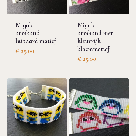
Miyuki
Miyuki
armband
armband met
luipaard motief
kleurrijk
bloemmotief
€
25,00
€
25,00