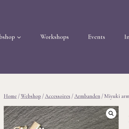
bshop
Workshops
Events
I
Home
/
Webshop
/
Accessoires
/
Armbanden
/
Miyuki ar