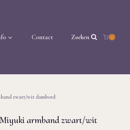
nfo
Contact
Zoeken
0
mband zwart/wit dambord
Miyuki armband zwart/wit