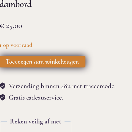
dambord
€
25,00
1 op voorraad
Miyuki
Toevoegen aan winkelwagen
armband
zwart/wit
Verzending binnen 48u met traceercode.
dambord
Gratis cadeauservice.
aantal
Reken veilig af met