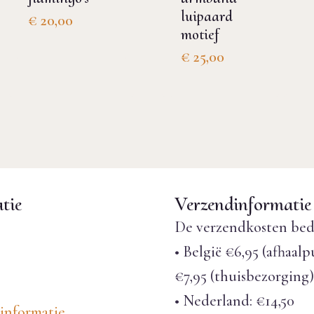
luipaard
€
20,00
motief
€
25,00
tie
Verzendinformatie
De verzendkosten bed
• België €6,95 (afhaalp
€7,95 (thuisbezorging)
• Nederland: €14,50
informatie