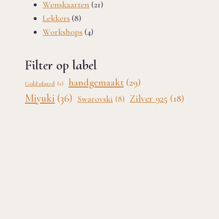
21
producten
Wenskaarten
21
8
producten
Lekkers
8
producten
4
Workshops
4
producten
Filter op label
handgemaakt
(29)
Gold plated
(1)
Miyuki
(36)
Zilver 925
(18)
Swarovski
(8)