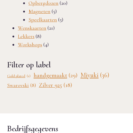
producten
20
Opbergdozen
20
5
producten
Magneten
5
producten
5
Speelkaarten
5
21
producten
Wenskaarten
21
8
producten
Lekkers
8
producten
4
Workshops
4
producten
Filter op label
Miyuki
(36)
handgemaakt
(29)
Gold plated
(1)
Zilver 925
(18)
Swarovski
(8)
Bedrijfsgegevens