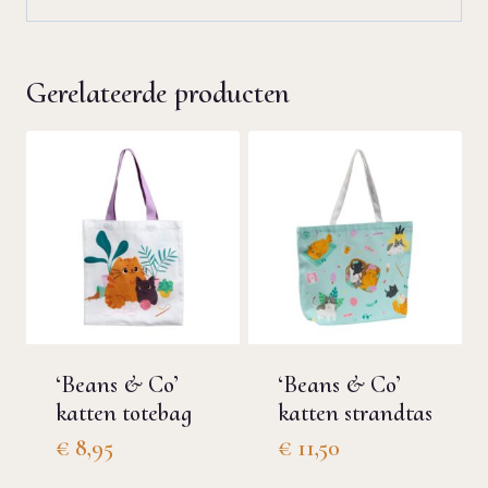
Gerelateerde producten
‘Beans & Co’
‘Beans & Co’
katten totebag
katten strandtas
€
8,95
€
11,50