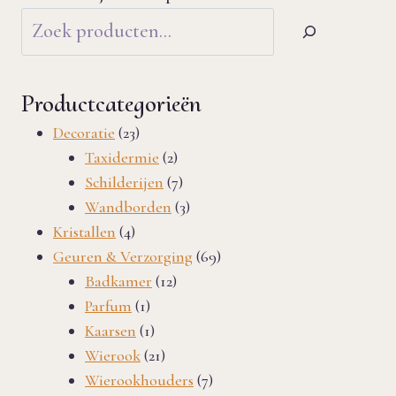
Productcategorieën
23
Decoratie
23
producten
2
Taxidermie
2
producten
7
Schilderijen
7
producten
3
Wandborden
3
4
producten
Kristallen
4
producten
69
Geuren & Verzorging
69
12
producten
Badkamer
12
1
producten
Parfum
1
product
1
Kaarsen
1
product
21
Wierook
21
producten
7
Wierookhouders
7