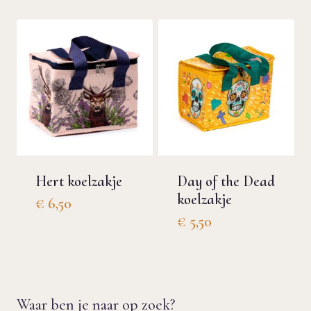
Hert koelzakje
Day of the Dead
koelzakje
€
6,50
€
5,50
Waar ben je naar op zoek?