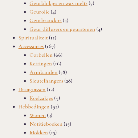
producten
7
Geurblokjes en wax melts
7
4
producten
Geurolie
4
producten
4
Geurbranders
4
producten
4
Geur diffusers en geurstenen
4
11
producten
Spiritualiteit
11
167
producten
Accessoires
167
producten
66
Oorbellen
66
16
producten
Kettingen
16
producten
38
Armbanden
38
producten
28
Sleutelhangers
28
12
producten
Draagtassen
12
producten
9
Koelzakjes
9
91
producten
Hebbedingen
91
3
producten
Wonen
3
producten
15
Notitieboeken
15
15
producten
Mokken
15