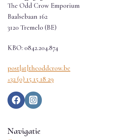
The Odd Crow Emporium
Baalsebaan 162
3120 Tremelo (BE)
KBO: 0842.204.874
post[at]theoddcrow.be
+32 (0) 15 15 18 29
Navigatie