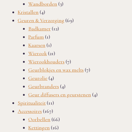
producten
3
Wandborden
3
4
producten
Kristallen
4
producten
69
Geuren & Verzorging
69
12
producten
Badkamer
12
1
producten
Parfum
1
product
1
Kaarsen
1
product
21
Wierook
21
producten
7
Wierookhouders
7
producten
7
Geurblokjes en wax melts
7
4
producten
Geurolie
4
producten
4
Geurbranders
4
producten
4
Geur diffusers en geurstenen
4
11
producten
Spiritualiteit
11
167
producten
Accessoires
167
producten
66
Oorbellen
66
16
producten
Kettingen
16