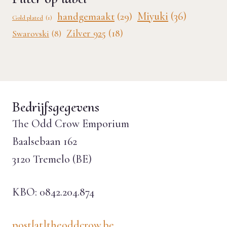
Miyuki
(36)
handgemaakt
(29)
Gold plated
(1)
Zilver 925
(18)
Swarovski
(8)
Bedrijfsgegevens
The Odd Crow Emporium
Baalsebaan 162
3120 Tremelo (BE)
KBO: 0842.204.874
post[at]theoddcrow.be