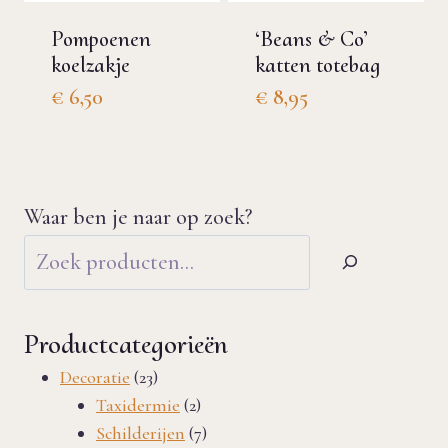
Pompoenen
‘Beans & Co’
koelzakje
katten totebag
€
6,50
€
8,95
Waar ben je naar op zoek?
Productcategorieën
23
Decoratie
23
producten
2
Taxidermie
2
producten
7
Schilderijen
7