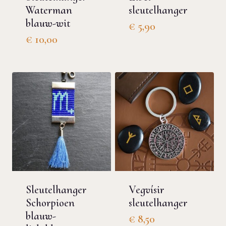
Waterman
sleutelhanger
blauw-wit
€
5,90
€
10,00
Sleutelhanger
Vegvísir
Schorpioen
sleutelhanger
blauw-
€
8,50