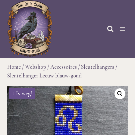
Doorgaan
naar
inhoud
Home
/
Webshop
/
Accessoires
/
Sleutelhangers
/
Sleutelhanger Leeuw blauw-goud
't Is weg!